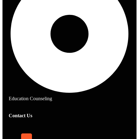
Education Counseling
Contact Us