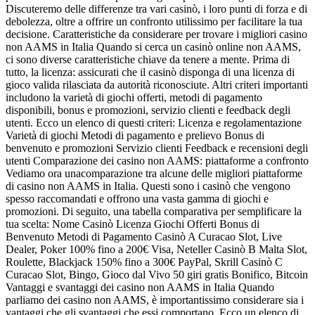
Discuteremo delle differenze tra vari casinò, i loro punti di forza e di
debolezza, oltre a offrire un confronto utilissimo per facilitare la tua
decisione. Caratteristiche da considerare per trovare i migliori casino
non AAMS in Italia Quando si cerca un casinò online non AAMS,
ci sono diverse caratteristiche chiave da tenere a mente. Prima di
tutto, la licenza: assicurati che il casinò disponga di una licenza di
gioco valida rilasciata da autorità riconosciute. Altri criteri importanti
includono la varietà di giochi offerti, metodi di pagamento
disponibili, bonus e promozioni, servizio clienti e feedback degli
utenti. Ecco un elenco di questi criteri: Licenza e regolamentazione
Varietà di giochi Metodi di pagamento e prelievo Bonus di
benvenuto e promozioni Servizio clienti Feedback e recensioni degli
utenti Comparazione dei casino non AAMS: piattaforme a confronto
Vediamo ora unacomparazione tra alcune delle migliori piattaforme
di casino non AAMS in Italia. Questi sono i casinò che vengono
spesso raccomandati e offrono una vasta gamma di giochi e
promozioni. Di seguito, una tabella comparativa per semplificare la
tua scelta: Nome Casinò Licenza Giochi Offerti Bonus di
Benvenuto Metodi di Pagamento Casinò A Curacao Slot, Live
Dealer, Poker 100% fino a 200€ Visa, Neteller Casinò B Malta Slot,
Roulette, Blackjack 150% fino a 300€ PayPal, Skrill Casinò C
Curacao Slot, Bingo, Gioco dal Vivo 50 giri gratis Bonifico, Bitcoin
Vantaggi e svantaggi dei casino non AAMS in Italia Quando
parliamo dei casino non AAMS, è importantissimo considerare sia i
vantaggi che gli svantaggi che essi comportano. Ecco un elenco di