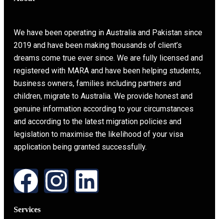
We have been operating in Australia and Pakistan since
2019 and have been making thousands of client’s
dreams come true ever since. We are fully licensed and
registered with MARA and have been helping students,
business owners, families including partners and
children, migrate to Australia. We provide honest and
genuine information according to your circumstances
and according to the latest migration policies and
legislation to maximise the likelihood of your visa
application being granted successfully.
Services