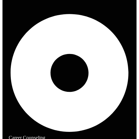
Career Counseling