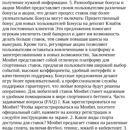
получение нужной информации. 5. Разнообразные бонусы и
акции Mostbet предоставляет своим пользователям различные
бонусы и акции, что делает процесс ставок еще более
увлекательным. Бонусы могут включать: Приветственный
бонус для новых пользователей Бонусы на депозит Кэшбэк
для постоянных клиентов Эти предложения помогают
игрокам увеличить свой банкролл и дают им возможность
делать больше ставок, тем самым повышая шансы на
выигрыш. Кроме того, регулярные акции позволяют
пользователям оставаться вовлеченными в платформу и
заинтересованными в новых возможностях. Заключение
Mostbet представляет собой отличную платформу для
спортивных ставок, предлагая пользователям широкий выбор
событий, высокие коэффициенты, удобный интерфейс и
качественную поддержку. Бонусные предложения делают
игру более привлекательной, а профессионализм службы
поддержки гарантирует, что любые вопросы будут решены
оперативно. Для любителей ставок Mostbet станет надежным
и удобным помощником в мире спортивного беттинга. Часто
задаваемые вопросы (FAQ) 1. Как зарегистрироваться на
Mostbet? Чтобы зарегистрироваться на Mostbet, посетите
официальный сайт, нажмите на кнопку регистрации и
следуйте инструкциям на экране. 2. Какие виды спорта
доступны для ставок? Mostbet предлагает ставки на различные
виды спорта, включая футбол, теннис, хоккей и киберспорт. 3.