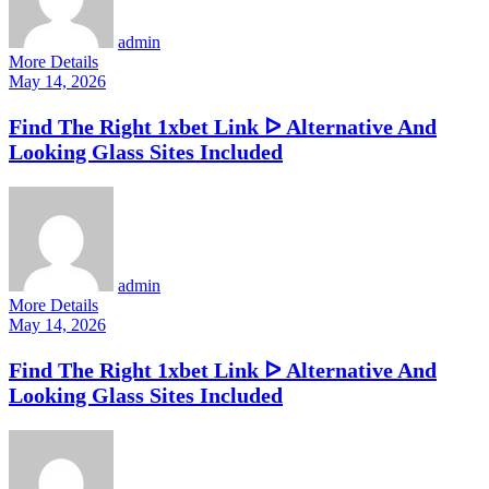
admin
More Details
May 14, 2026
Find The Right 1xbet Link ᐅ Alternative And
Looking Glass Sites Included
admin
More Details
May 14, 2026
Find The Right 1xbet Link ᐅ Alternative And
Looking Glass Sites Included