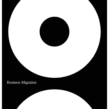
Business Migration