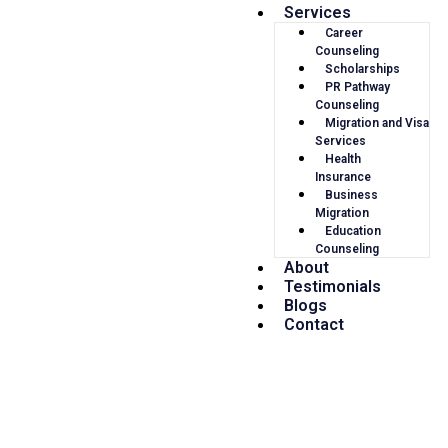
Services
Career
Counseling
Scholarships
PR Pathway
Counseling
Migration and Visa
Services
Health
Insurance
Business
Migration
Education
Counseling
About
Testimonials
Blogs
Contact