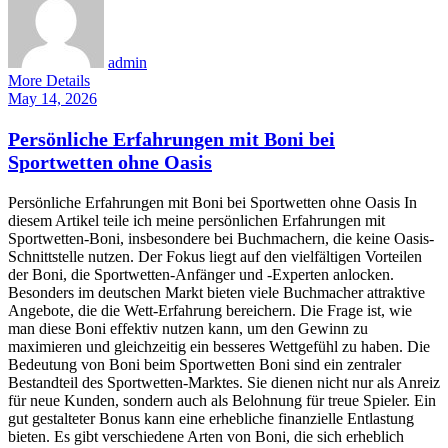
admin
More Details
May 14, 2026
Persönliche Erfahrungen mit Boni bei
Sportwetten ohne Oasis
Persönliche Erfahrungen mit Boni bei Sportwetten ohne Oasis In
diesem Artikel teile ich meine persönlichen Erfahrungen mit
Sportwetten-Boni, insbesondere bei Buchmachern, die keine Oasis-
Schnittstelle nutzen. Der Fokus liegt auf den vielfältigen Vorteilen
der Boni, die Sportwetten-Anfänger und -Experten anlocken.
Besonders im deutschen Markt bieten viele Buchmacher attraktive
Angebote, die die Wett-Erfahrung bereichern. Die Frage ist, wie
man diese Boni effektiv nutzen kann, um den Gewinn zu
maximieren und gleichzeitig ein besseres Wettgefühl zu haben. Die
Bedeutung von Boni beim Sportwetten Boni sind ein zentraler
Bestandteil des Sportwetten-Marktes. Sie dienen nicht nur als Anreiz
für neue Kunden, sondern auch als Belohnung für treue Spieler. Ein
gut gestalteter Bonus kann eine erhebliche finanzielle Entlastung
bieten. Es gibt verschiedene Arten von Boni, die sich erheblich