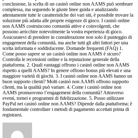
conclusione, la scelta di un casinò online non AAMS può sembrare
complessa, ma seguendo le giuste linee guida e analizzando
attentamente tutte le caratteristiche dei vari siti, è possibile trovare la
soluzione più adatta alle proprie esigenze di gioco. I casinò online
non AAMS costruiscono comunità attive e coinvolgenti, che
possono arricchire notevolmente la vostra esperienza di gioco.
Assicuratevi di prendere in considerazione non solo il punteggio di
engagement della comunità, ma anche tutti gli altri fattori per una
scelta informata e soddisfacente. Domande frequenti (FAQ) 1.
Come posso sapere se un casinò online non AAMS è sicuro?
Controlla le recensioni online e la reputazione generale della
piattaforma. 2. Quali vantaggi offrono i casinò online non AAMS
rispetto a quelli AAMS? In genere offrono bonus più elevati e una
maggiore varietà di giochi. 3. I casinò online non AAMS hanno un
buon supporto clienti? Molti casinò non AAMS offrono supporto
clienti, ma la qualità può variare. 4. Come i casinò online non
AAMS promuovono l’engagement della comunità? Attraverso
eventi, tornei e programmi di fidelizzazione. 5. Posso utilizzare
PayPal nei casinò online non AAMS? Dipende dalla piattaforma; è
fondamentale controllare i metodi di pagamento accettati prima di
registrarsi.