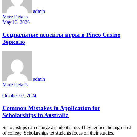
admin
More Details
May 13, 2026
Социальные аспекты игры в Pinco Casino
Зеркало
admin
More Details
October 07, 2024
Common Mistakes in Application for
Scholarships in Australia
Scholarships can change a student’s life. They reduce the high cost
of college. Scholarships let students focus on their studies.